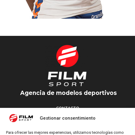
KABA
BALONMANO
Agencia de modelos deportivos
CONTACTO
Torrent d’en Vidalet, 51 baixos
Gestionar consentimiento
08024 Barcelona
T: +34 654 827 376
Para ofrecer las mejores experiencias, utilizamos tecnologías como