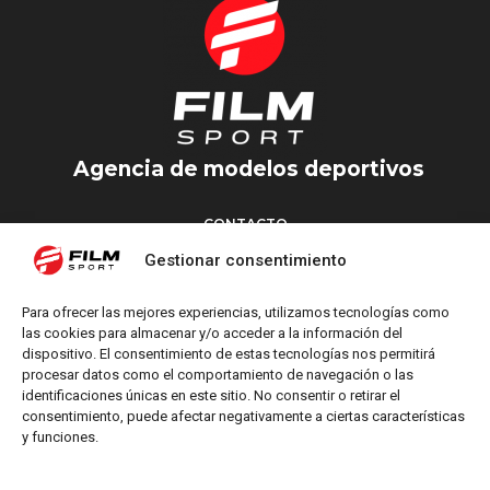
Agencia de modelos deportivos
CONTACTO
Torrent d’en Vidalet, 51 baixos
Gestionar consentimiento
08024 Barcelona
T: +34 654 827 376
Para ofrecer las mejores experiencias, utilizamos tecnologías como
M: info@filmsport.es
las cookies para almacenar y/o acceder a la información del
dispositivo. El consentimiento de estas tecnologías nos permitirá
Aviso Legal
procesar datos como el comportamiento de navegación o las
Política de Privacidad
identificaciones únicas en este sitio. No consentir o retirar el
consentimiento, puede afectar negativamente a ciertas características
y funciones.
REDES SOCIALES