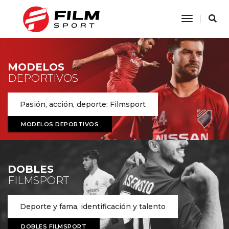
Toggle
Navigatio
MODELOS
DEPORTIVOS
Pasión, acción, deporte: Filmsport
MODELOS DEPORTIVOS
DOBLES
FILMSPORT
Deporte y fama, identificación y talento
DOBLES FILMSPORT