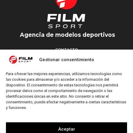
Agencia de modelos deportivos
CONTACTO
Torrent d’en Vidalet, 51 baixos
Gestionar consentimiento
08024 Barcelona
T: +34 654 827 376
Para ofrecer las mejores experiencias, utilizamos tecnologías como
M: info@filmsport.es
las cookies para almacenar y/o acceder a la información del
dispositivo. El consentimiento de estas tecnologías nos permitirá
Aviso Legal
procesar datos como el comportamiento de navegación o las
Política de Privacidad
identificaciones únicas en este sitio. No consentir o retirar el
consentimiento, puede afectar negativamente a ciertas características
y funciones.
REDES SOCIALES
Aceptar