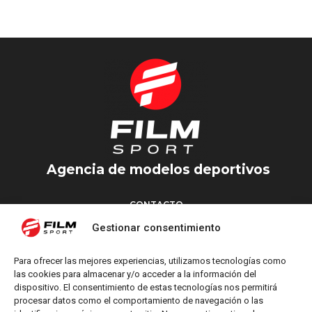
MARTIN
MADRID
Agencia de modelos deportivos
CONTACTO
Torrent d’en Vidalet, 51 baixos
Gestionar consentimiento
08024 Barcelona
T: +34 654 827 376
Para ofrecer las mejores experiencias, utilizamos tecnologías como
M: info@filmsport.es
las cookies para almacenar y/o acceder a la información del
dispositivo. El consentimiento de estas tecnologías nos permitirá
Aviso Legal
procesar datos como el comportamiento de navegación o las
Política de Privacidad