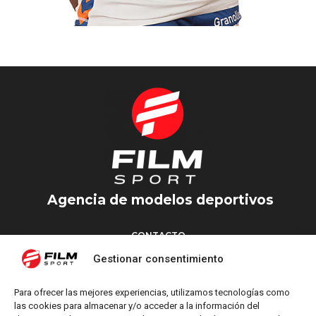
KABA
BALONMANO
Agencia de modelos deportivos
CONTACTO
Torrent d’en Vidalet, 51 baixos
Gestionar consentimiento
08024 Barcelona
T: +34 654 827 376
Para ofrecer las mejores experiencias, utilizamos tecnologías como
M: info@filmsport.es
las cookies para almacenar y/o acceder a la información del