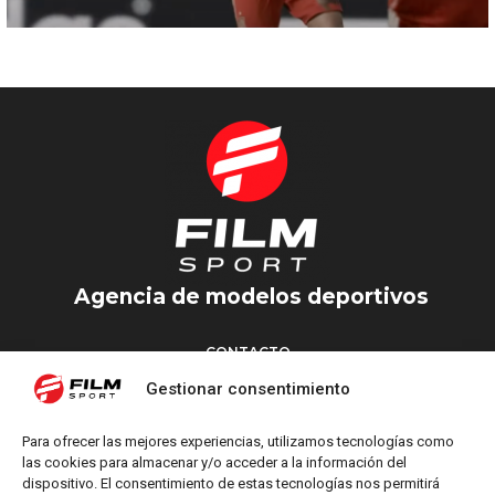
Agencia de modelos deportivos
CONTACTO
Torrent d’en Vidalet, 51 baixos
Gestionar consentimiento
08024 Barcelona
T: +34 654 827 376
Para ofrecer las mejores experiencias, utilizamos tecnologías como
M: info@filmsport.es
las cookies para almacenar y/o acceder a la información del
dispositivo. El consentimiento de estas tecnologías nos permitirá