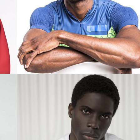
ERETE
BARCELONA