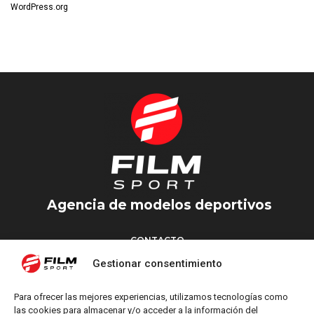
WordPress.org
Agencia de modelos deportivos
CONTACTO
Torrent d’en Vidalet, 51 baixos
Gestionar consentimiento
08024 Barcelona
T: +34 654 827 376
Para ofrecer las mejores experiencias, utilizamos tecnologías como
M: info@filmsport.es
las cookies para almacenar y/o acceder a la información del