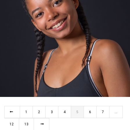
CHAUVET
BARCELONA
1
2
3
4
5
6
7
…
12
13