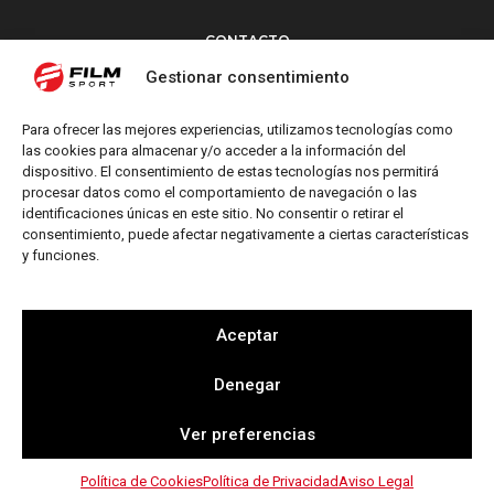
CONTACTO
Torrent d’en Vidalet, 51 baixos
Gestionar consentimiento
08024 Barcelona
T: +34 654 827 376
Para ofrecer las mejores experiencias, utilizamos tecnologías como
M: info@filmsport.es
las cookies para almacenar y/o acceder a la información del
dispositivo. El consentimiento de estas tecnologías nos permitirá
Aviso Legal
procesar datos como el comportamiento de navegación o las
Política de Privacidad
identificaciones únicas en este sitio. No consentir o retirar el
consentimiento, puede afectar negativamente a ciertas características
y funciones.
REDES SOCIALES
Aceptar
Denegar
Web by
Ver preferencias
Política de Cookies
Política de Privacidad
Aviso Legal