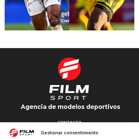
DOBLE JUDE BELLINGHAM
SIDI
Agencia de modelos deportivos
CONTACTO
Torrent d’en Vidalet, 51 baixos
Gestionar consentimiento
08024 Barcelona