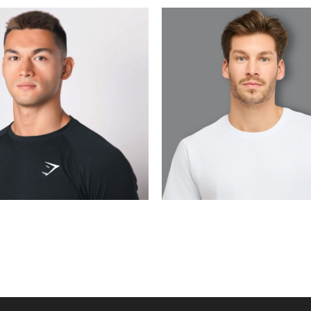
MAX
CÉSAR ABEL
BARCELONA
MADRID