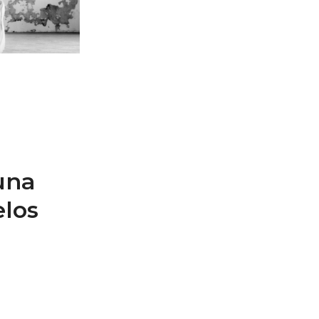
una
los