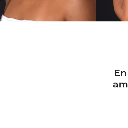
En
am