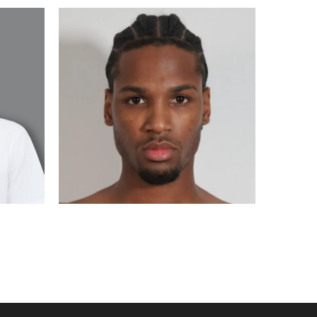
AHDYL
MADRID