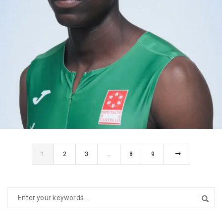
SORY
VALENCIA
1
2
3
…
8
9