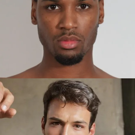
AHDYL
MADRID