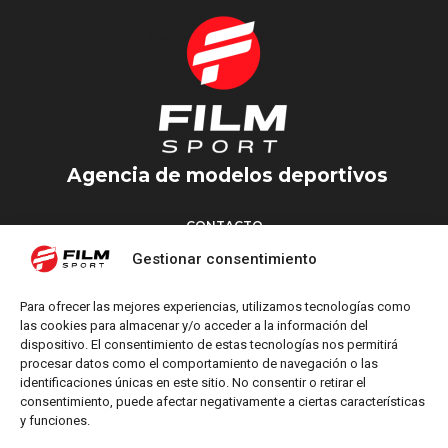
Agencia de modelos deportivos
CONTACTO
Torrent d’en Vidalet, 51 baixos
Gestionar consentimiento
08024 Barcelona
T: +34 654 827 376
Para ofrecer las mejores experiencias, utilizamos tecnologías como
M: info@filmsport.es
las cookies para almacenar y/o acceder a la información del
dispositivo. El consentimiento de estas tecnologías nos permitirá
Aviso Legal
procesar datos como el comportamiento de navegación o las
Política de Privacidad
identificaciones únicas en este sitio. No consentir o retirar el
consentimiento, puede afectar negativamente a ciertas características
y funciones.
REDES SOCIALES