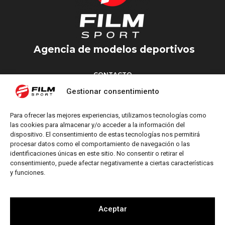
Agencia de modelos deportivos
CONTACTO
Torrent d’en Vidalet, 51 baixos
Gestionar consentimiento
08024 Barcelona
T: +34 654 827 376
Para ofrecer las mejores experiencias, utilizamos tecnologías como
M: info@filmsport.es
las cookies para almacenar y/o acceder a la información del
dispositivo. El consentimiento de estas tecnologías nos permitirá
Aviso Legal
procesar datos como el comportamiento de navegación o las
Política de Privacidad
identificaciones únicas en este sitio. No consentir o retirar el
consentimiento, puede afectar negativamente a ciertas características
y funciones.
REDES SOCIALES
Aceptar