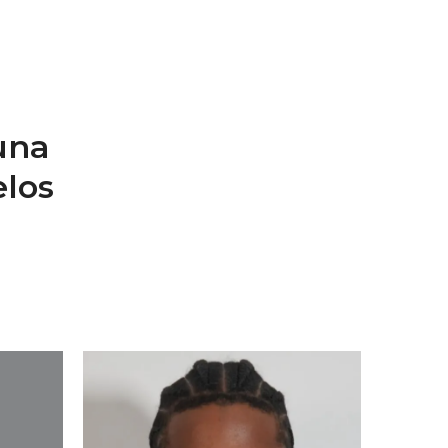
una
los