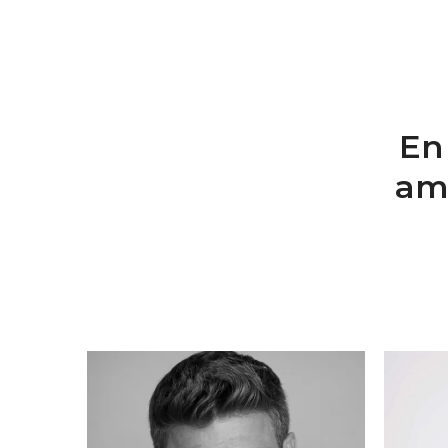
En
am