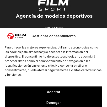
Agencia de modelos deportivos
CONTACTO
Torrent d’en Vidalet, 51 baixos
Gestionar consentimiento
08024 Barcelona
T: +34 654 827 376
Para ofrecer las mejores experiencias, utilizamos tecnologías como
M: info@filmsport.es
las cookies para almacenar y/o acceder a la información del
dispositivo. El consentimiento de estas tecnologías nos permitirá
Aviso Legal
procesar datos como el comportamiento de navegación o las
Política de Privacidad
identificaciones únicas en este sitio. No consentir o retirar el
consentimiento, puede afectar negativamente a ciertas características
y funciones.
REDES SOCIALES
Aceptar
Denegar