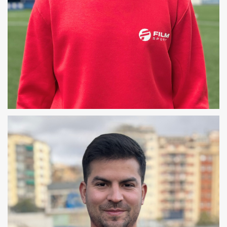
ALEX
COREÓGRAFO