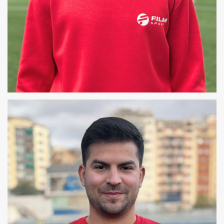
ALEX
COREÓGRAFO