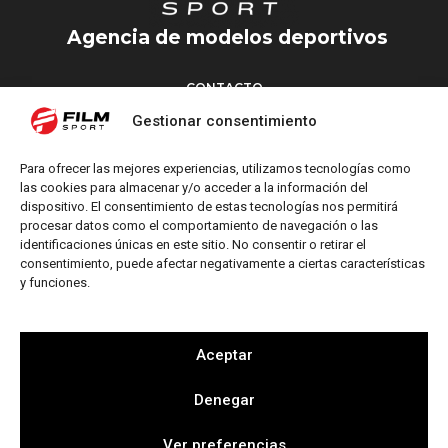
Agencia de modelos deportivos
CONTACTO
Torrent d’en Vidalet, 51 baixos
Gestionar consentimiento
08024 Barcelona
T: +34 654 827 376
Para ofrecer las mejores experiencias, utilizamos tecnologías como
M: info@filmsport.es
las cookies para almacenar y/o acceder a la información del
dispositivo. El consentimiento de estas tecnologías nos permitirá
Aviso Legal
procesar datos como el comportamiento de navegación o las
Política de Privacidad
identificaciones únicas en este sitio. No consentir o retirar el
consentimiento, puede afectar negativamente a ciertas características
y funciones.
REDES SOCIALES
Aceptar
Denegar
Web by
Ver preferencias