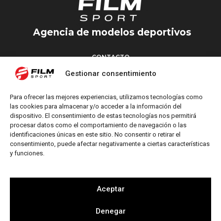
Agencia de modelos deportivos
CONTACTO
Torrent d’en Vidalet, 51 baixos
Gestionar consentimiento
08024 Barcelona
T: +34 654 827 376
Para ofrecer las mejores experiencias, utilizamos tecnologías como
M: info@filmsport.es
las cookies para almacenar y/o acceder a la información del
dispositivo. El consentimiento de estas tecnologías nos permitirá
Aviso Legal
procesar datos como el comportamiento de navegación o las
Política de Privacidad
identificaciones únicas en este sitio. No consentir o retirar el
consentimiento, puede afectar negativamente a ciertas características
y funciones.
REDES SOCIALES
Aceptar
Denegar