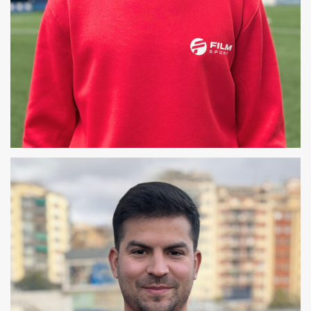
ALEX
COREÓGRAFO