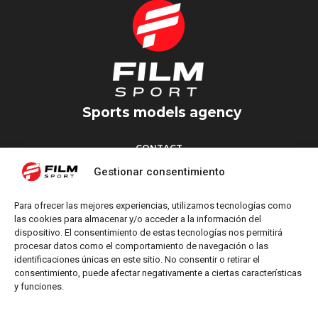
Sports models agency
CONTACT
Torrent d’en Vidalet, 51 baixos
Gestionar consentimiento
08024 Barcelona
T: +34 654 827 376
Para ofrecer las mejores experiencias, utilizamos tecnologías como
M: info@filmsport.es
las cookies para almacenar y/o acceder a la información del
dispositivo. El consentimiento de estas tecnologías nos permitirá
Legal Notice
procesar datos como el comportamiento de navegación o las
Privacy Policy
identificaciones únicas en este sitio. No consentir o retirar el
consentimiento, puede afectar negativamente a ciertas características
y funciones.
FOLLOW US