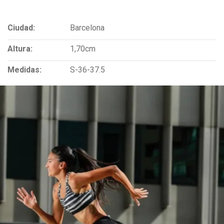
Ciudad:
Barcelona
Altura:
1,70cm
Medidas:
S-36-37.5