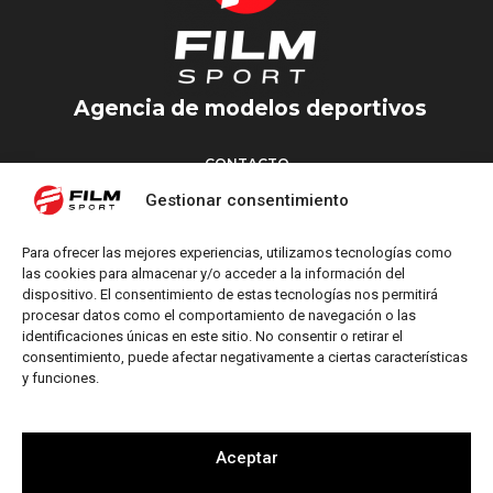
Agencia de modelos deportivos
CONTACTO
Torrent d’en Vidalet, 51 baixos
Gestionar consentimiento
08024 Barcelona
T: +34 654 827 376
Para ofrecer las mejores experiencias, utilizamos tecnologías como
M: info@filmsport.es
las cookies para almacenar y/o acceder a la información del
dispositivo. El consentimiento de estas tecnologías nos permitirá
Aviso Legal
procesar datos como el comportamiento de navegación o las
Política de Privacidad
identificaciones únicas en este sitio. No consentir o retirar el
consentimiento, puede afectar negativamente a ciertas características
y funciones.
REDES SOCIALES
Aceptar