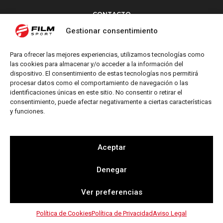
CONTACTO
Torrent d’en Vidalet, 51 baixos
Gestionar consentimiento
08024 Barcelona
T: +34 654 827 376
Para ofrecer las mejores experiencias, utilizamos tecnologías como
M: info@filmsport.es
las cookies para almacenar y/o acceder a la información del
dispositivo. El consentimiento de estas tecnologías nos permitirá
Aviso Legal
procesar datos como el comportamiento de navegación o las
Política de Privacidad
identificaciones únicas en este sitio. No consentir o retirar el
consentimiento, puede afectar negativamente a ciertas características
y funciones.
REDES SOCIALES
Aceptar
Denegar
Web by
Ver preferencias
Política de Cookies
Política de Privacidad
Aviso Legal