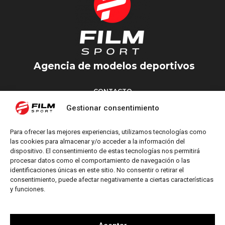
Agencia de modelos deportivos
CONTACTO
Torrent d’en Vidalet, 51 baixos
Gestionar consentimiento
08024 Barcelona
T: +34 654 827 376
Para ofrecer las mejores experiencias, utilizamos tecnologías como
M: info@filmsport.es
las cookies para almacenar y/o acceder a la información del
dispositivo. El consentimiento de estas tecnologías nos permitirá
Aviso Legal
procesar datos como el comportamiento de navegación o las
Política de Privacidad
identificaciones únicas en este sitio. No consentir o retirar el
consentimiento, puede afectar negativamente a ciertas características
y funciones.
REDES SOCIALES