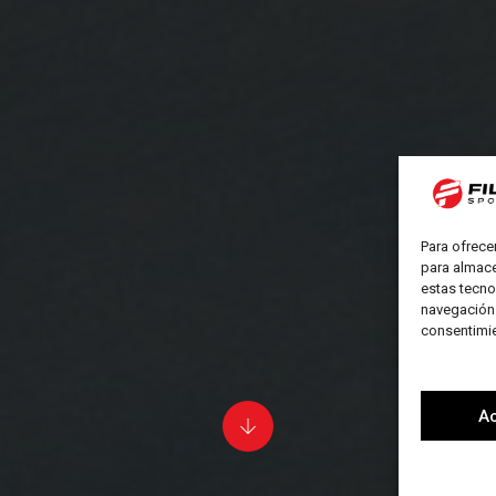
Para ofrece
para almace
estas tecno
navegación o
consentimie
A