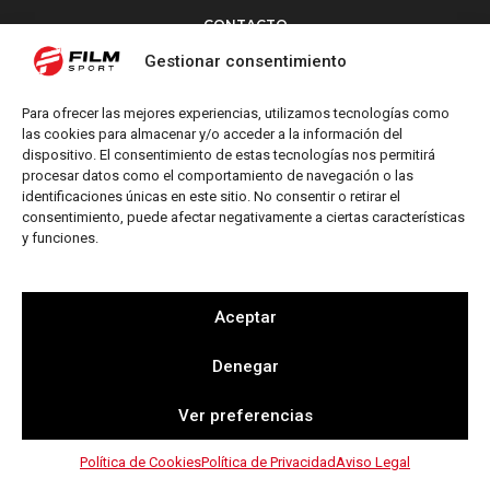
CONTACTO
Torrent d’en Vidalet, 51 baixos
Gestionar consentimiento
08024 Barcelona
T: +34 654 827 376
Para ofrecer las mejores experiencias, utilizamos tecnologías como
M: info@filmsport.es
las cookies para almacenar y/o acceder a la información del
dispositivo. El consentimiento de estas tecnologías nos permitirá
Aviso Legal
procesar datos como el comportamiento de navegación o las
Política de Privacidad
identificaciones únicas en este sitio. No consentir o retirar el
consentimiento, puede afectar negativamente a ciertas características
y funciones.
REDES SOCIALES
Aceptar
Denegar
Web by
Ver preferencias
Política de Cookies
Política de Privacidad
Aviso Legal