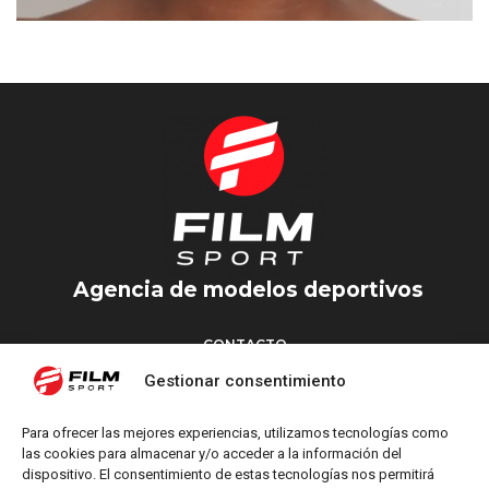
AHDYL
MADRID
Agencia de modelos deportivos
CONTACTO
Torrent d’en Vidalet, 51 baixos
Gestionar consentimiento
08024 Barcelona
T: +34 654 827 376
Para ofrecer las mejores experiencias, utilizamos tecnologías como
M: info@filmsport.es
las cookies para almacenar y/o acceder a la información del
dispositivo. El consentimiento de estas tecnologías nos permitirá
Aviso Legal