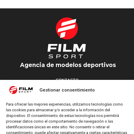
DOBLE JUDE BELLINGHAM
SIDI
Agencia de modelos deportivos
CONTACTO
Torrent d’en Vidalet, 51 baixos
Gestionar consentimiento
08024 Barcelona
T: +34 654 827 376
Para ofrecer las mejores experiencias, utilizamos tecnologías como
M: info@filmsport.es
las cookies para almacenar y/o acceder a la información del
dispositivo. El consentimiento de estas tecnologías nos permitirá
Aviso Legal
procesar datos como el comportamiento de navegación o las
Política de Privacidad
identificaciones únicas en este sitio. No consentir o retirar el
consentimiento, puede afectar negativamente a ciertas características