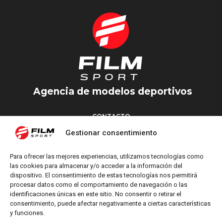
MADRID
Agencia de modelos deportivos
CONTACTO
Torrent d’en Vidalet, 51 baixos
Gestionar consentimiento
08024 Barcelona
T: +34 654 827 376
Para ofrecer las mejores experiencias, utilizamos tecnologías como
M: info@filmsport.es
las cookies para almacenar y/o acceder a la información del
dispositivo. El consentimiento de estas tecnologías nos permitirá
Aviso Legal
procesar datos como el comportamiento de navegación o las
Política de Privacidad
identificaciones únicas en este sitio. No consentir o retirar el
consentimiento, puede afectar negativamente a ciertas características
y funciones.