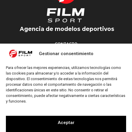
Agencia de modelos deportivos
CONTACTO
Torrent d’en Vidalet, 51 baixos
Gestionar consentimiento
08024 Barcelona
T: +34 654 827 376
Para ofrecer las mejores experiencias, utilizamos tecnologías como
M: info@filmsport.es
las cookies para almacenar y/o acceder a la información del
dispositivo. El consentimiento de estas tecnologías nos permitirá
Aviso Legal
procesar datos como el comportamiento de navegación o las
Política de Privacidad
identificaciones únicas en este sitio. No consentir o retirar el
consentimiento, puede afectar negativamente a ciertas características
y funciones.
REDES SOCIALES
Aceptar