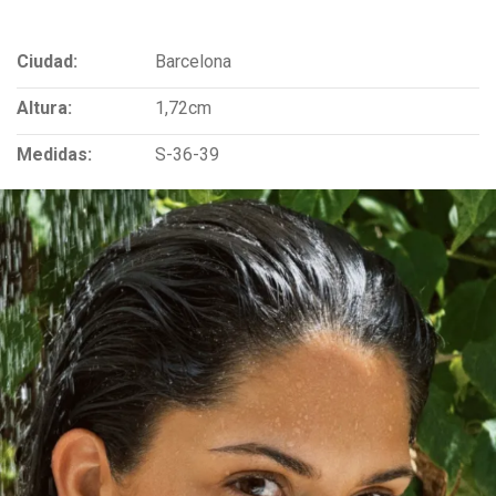
Ciudad:
Barcelona
Altura:
1,72cm
Medidas:
S-36-39