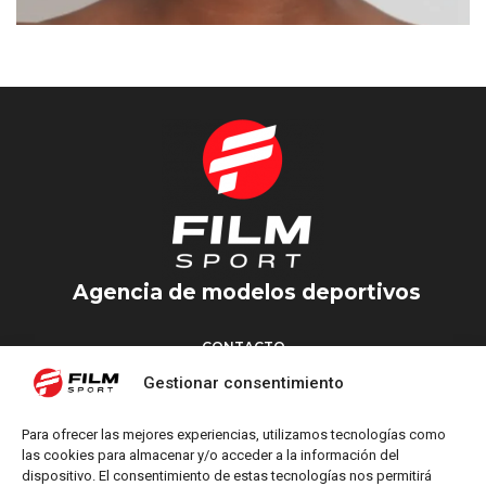
AHDYL
MADRID
Agencia de modelos deportivos
CONTACTO
Torrent d’en Vidalet, 51 baixos
Gestionar consentimiento
08024 Barcelona
T: +34 654 827 376
Para ofrecer las mejores experiencias, utilizamos tecnologías como
M: info@filmsport.es
las cookies para almacenar y/o acceder a la información del
dispositivo. El consentimiento de estas tecnologías nos permitirá