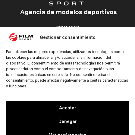
Agencia de modelos deportivos
CONTACTO
Torrent d’en Vidalet, 51 baixos
Gestionar consentimiento
08024 Barcelona
T: +34 654 827 376
Para ofrecer las mejores experiencias, utilizamos tecnologías como
M: info@filmsport.es
las cookies para almacenar y/o acceder a la información del
dispositivo. El consentimiento de estas tecnologías nos permitirá
Aviso Legal
procesar datos como el comportamiento de navegación o las
Política de Privacidad
identificaciones únicas en este sitio. No consentir o retirar el
consentimiento, puede afectar negativamente a ciertas características
y funciones.
REDES SOCIALES
Aceptar
Denegar
Web by
Ver preferencias