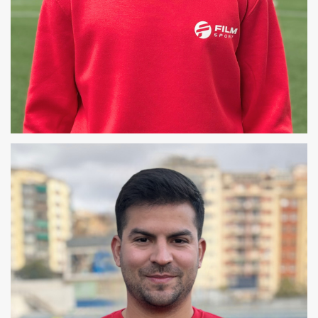
ALEX
COREÓGRAFO