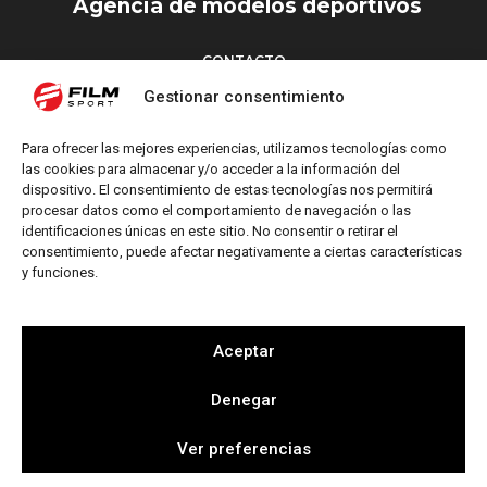
Agencia de modelos deportivos
CONTACTO
Torrent d’en Vidalet, 51 baixos
Gestionar consentimiento
08024 Barcelona
T: +34 654 827 376
Para ofrecer las mejores experiencias, utilizamos tecnologías como
M: info@filmsport.es
las cookies para almacenar y/o acceder a la información del
dispositivo. El consentimiento de estas tecnologías nos permitirá
Aviso Legal
procesar datos como el comportamiento de navegación o las
Política de Privacidad
identificaciones únicas en este sitio. No consentir o retirar el
consentimiento, puede afectar negativamente a ciertas características
y funciones.
REDES SOCIALES
Aceptar
Denegar
Web by
Ver preferencias