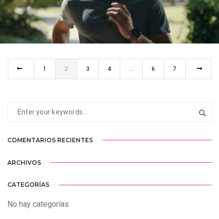
BROOKS
SPOT TV
1
2
3
4
…
6
7
COMENTARIOS RECIENTES
ARCHIVOS
CATEGORÍAS
No hay categorías