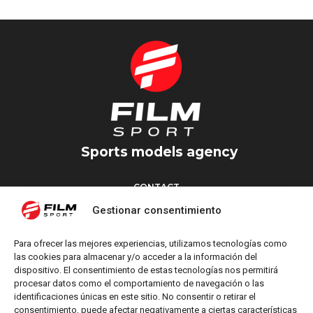
Sports models agency
CONTACT
Torrent d’en Vidalet, 51 baixos
Gestionar consentimiento
08024 Barcelona
T: +34 654 827 376
Para ofrecer las mejores experiencias, utilizamos tecnologías como
M: info@filmsport.es
las cookies para almacenar y/o acceder a la información del
dispositivo. El consentimiento de estas tecnologías nos permitirá
Legal Notice
procesar datos como el comportamiento de navegación o las
Privacy Policy
identificaciones únicas en este sitio. No consentir o retirar el
consentimiento, puede afectar negativamente a ciertas características