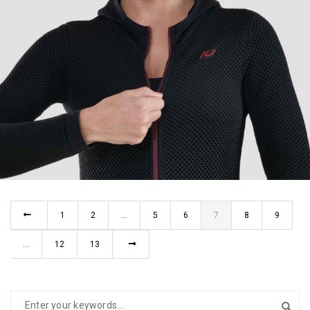
ANDREA
BARCELONA
1
2
…
5
6
7
8
9
…
12
13