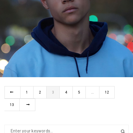
THEO
BARCELONA
1
2
3
4
5
…
12
13