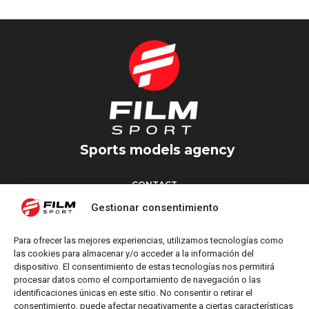
Sports models agency
CONTACT
Torrent d’en Vidalet, 51 baixos
Gestionar consentimiento
08024 Barcelona
T: +34 654 827 376
Para ofrecer las mejores experiencias, utilizamos tecnologías como
M: info@filmsport.es
las cookies para almacenar y/o acceder a la información del
dispositivo. El consentimiento de estas tecnologías nos permitirá
Legal Notice
procesar datos como el comportamiento de navegación o las
Privacy Policy
identificaciones únicas en este sitio. No consentir o retirar el
consentimiento, puede afectar negativamente a ciertas características