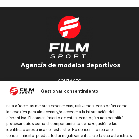
Agencia de modelos deportivos
CONTACTO
Torrent d’en Vidalet, 51 baixos
Gestionar consentimiento
08024 Barcelona
T: +34 654 827 376
Para ofrecer las mejores experiencias, utilizamos tecnologías como
M: info@filmsport.es
las cookies para almacenar y/o acceder a la información del
dispositivo. El consentimiento de estas tecnologías nos permitirá
Aviso Legal
procesar datos como el comportamiento de navegación o las
Política de Privacidad
identificaciones únicas en este sitio. No consentir o retirar el
consentimiento, puede afectar negativamente a ciertas características