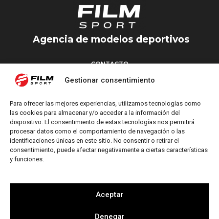
Agencia de modelos deportivos
CONTACTO
Torrent d’en Vidalet, 51 baixos
Gestionar consentimiento
08024 Barcelona
T: +34 654 827 376
Para ofrecer las mejores experiencias, utilizamos tecnologías como
M: info@filmsport.es
las cookies para almacenar y/o acceder a la información del
dispositivo. El consentimiento de estas tecnologías nos permitirá
Aviso Legal
procesar datos como el comportamiento de navegación o las
Política de Privacidad
identificaciones únicas en este sitio. No consentir o retirar el
consentimiento, puede afectar negativamente a ciertas características
y funciones.
REDES SOCIALES
Aceptar
Denegar