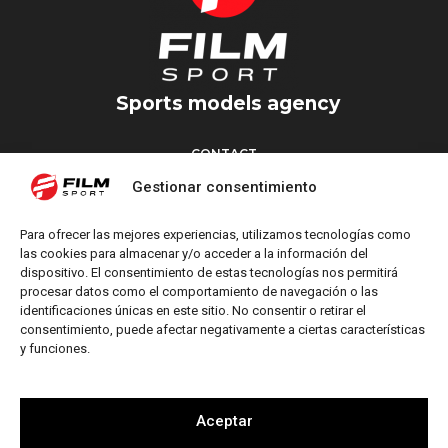
Sports models agency
CONTACT
Torrent d’en Vidalet, 51 baixos
Gestionar consentimiento
08024 Barcelona
T: +34 654 827 376
Para ofrecer las mejores experiencias, utilizamos tecnologías como
M: info@filmsport.es
las cookies para almacenar y/o acceder a la información del
dispositivo. El consentimiento de estas tecnologías nos permitirá
Legal Notice
procesar datos como el comportamiento de navegación o las
Privacy Policy
identificaciones únicas en este sitio. No consentir o retirar el
consentimiento, puede afectar negativamente a ciertas características
y funciones.
FOLLOW US
Aceptar