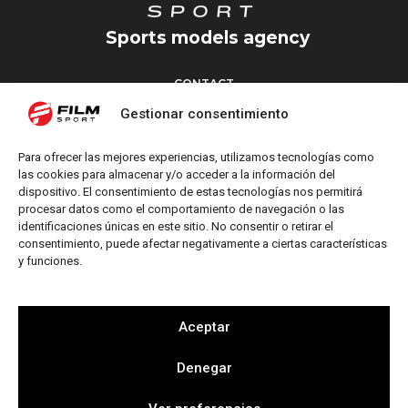
Sports models agency
CONTACT
Torrent d’en Vidalet, 51 baixos
Gestionar consentimiento
08024 Barcelona
T: +34 654 827 376
Para ofrecer las mejores experiencias, utilizamos tecnologías como
M: info@filmsport.es
las cookies para almacenar y/o acceder a la información del
dispositivo. El consentimiento de estas tecnologías nos permitirá
Legal Notice
procesar datos como el comportamiento de navegación o las
Privacy Policy
identificaciones únicas en este sitio. No consentir o retirar el
consentimiento, puede afectar negativamente a ciertas características
y funciones.
FOLLOW US
Aceptar
Denegar
Web by