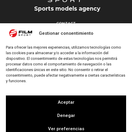
Sports models agency
CONTACT
Torrent d’en Vidalet, 51 baixos
Gestionar consentimiento
08024 Barcelona
T: +34 654 827 376
Para ofrecer las mejores experiencias, utilizamos tecnologías como
M: info@filmsport.es
las cookies para almacenar y/o acceder a la información del
dispositivo. El consentimiento de estas tecnologías nos permitirá
Legal Notice
procesar datos como el comportamiento de navegación o las
Privacy Policy
identificaciones únicas en este sitio. No consentir o retirar el
consentimiento, puede afectar negativamente a ciertas características
y funciones.
FOLLOW US
Aceptar
Denegar
Web by
Ver preferencias