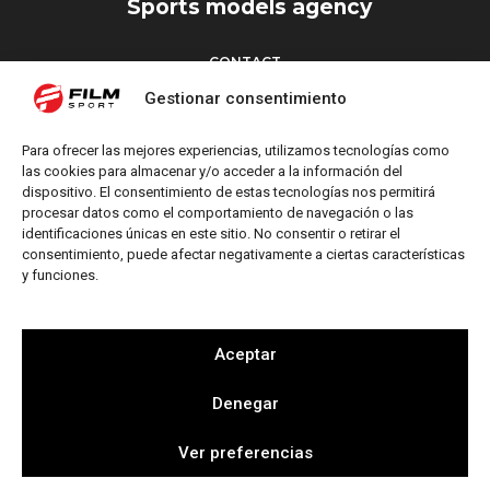
Sports models agency
CONTACT
Torrent d’en Vidalet, 51 baixos
Gestionar consentimiento
08024 Barcelona
T: +34 654 827 376
Para ofrecer las mejores experiencias, utilizamos tecnologías como
M: info@filmsport.es
las cookies para almacenar y/o acceder a la información del
dispositivo. El consentimiento de estas tecnologías nos permitirá
Legal Notice
procesar datos como el comportamiento de navegación o las
Privacy Policy
identificaciones únicas en este sitio. No consentir o retirar el
consentimiento, puede afectar negativamente a ciertas características
y funciones.
FOLLOW US
Aceptar
Denegar
Web by
Ver preferencias