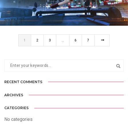
PANINI FIFA WORLD CUP
SPOT TV
1
2
3
…
6
7
RECENT COMMENTS
ARCHIVES
CATEGORIES
No categories