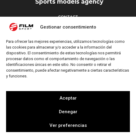
Sports models agency
CONTACT
Torrent d’en Vidalet, 51 baixos
Gestionar consentimiento
08024 Barcelona
T: +34 654 827 376
Para ofrecer las mejores experiencias, utilizamos tecnologías como
M: info@filmsport.es
las cookies para almacenar y/o acceder a la información del
dispositivo. El consentimiento de estas tecnologías nos permitirá
Legal Notice
procesar datos como el comportamiento de navegación o las
Privacy Policy
identificaciones únicas en este sitio. No consentir o retirar el
consentimiento, puede afectar negativamente a ciertas características
y funciones.
FOLLOW US
Aceptar
Denegar
Web by
Ver preferencias