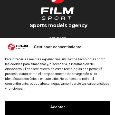
Sports models agency
CONTACT
Torrent d’en Vidalet, 51 baixos
Gestionar consentimiento
08024 Barcelona
T: +34 654 827 376
Para ofrecer las mejores experiencias, utilizamos tecnologías como
M: info@filmsport.es
las cookies para almacenar y/o acceder a la información del
dispositivo. El consentimiento de estas tecnologías nos permitirá
Legal Notice
procesar datos como el comportamiento de navegación o las
Privacy Policy
identificaciones únicas en este sitio. No consentir o retirar el
consentimiento, puede afectar negativamente a ciertas características
y funciones.
FOLLOW US
Aceptar